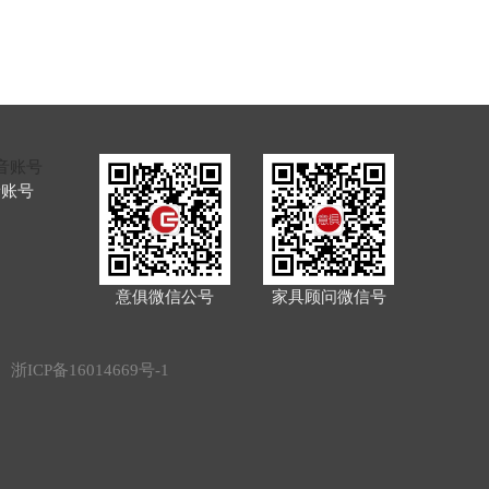
音账号
意俱微信公号
家具顾问微信号
d.
浙ICP备16014669号-1