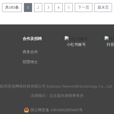
共185条
1
2
3
4
5
下一页
最末页
合作及招聘
小红书账号
抖
商务合作
招贤纳士
2020 杭州意俱网络科技有限公司 Ejuhome Network&Technology Co., Lt
法律顾问：北京盈科律师事务所
浙公网安备 33010602005045号