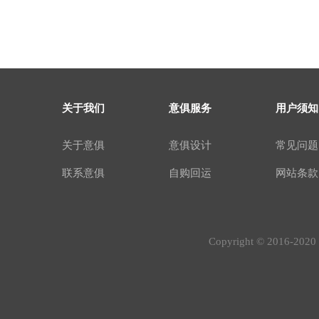
关于我们
意俱服务
用户须知
关于意俱
意俱设计
常见问题
联系意俱
自购回运
网站条款
Copyright © 2016-