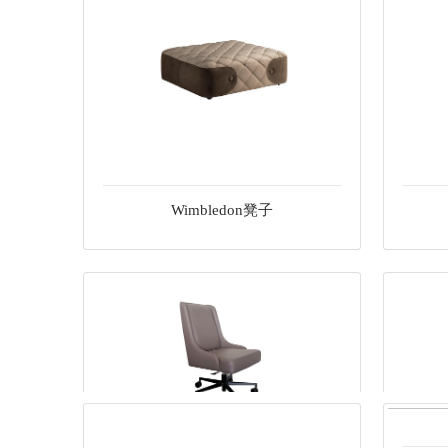
Wimbledon凳子