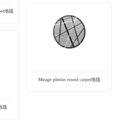
arpet地毯
Mirage plinius round carpet地毯
et地毯