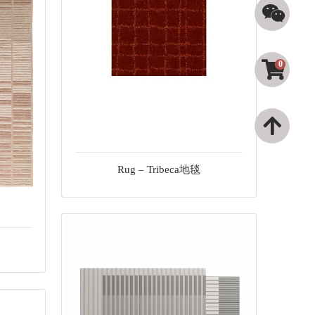
0
Rug – Tribeca地毯