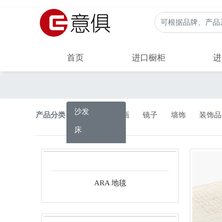
首页
进口橱柜
进
沙发
产品分类：
地毯
画
镜子
墙饰
装饰品
床
柜子
桌子
ARA 地毯
椅子
茶几
凳子