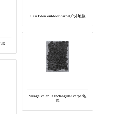
Oasi Eden outdoor carpet户外地毯
外地毯
Mirage valerius rectangular carpet地
毯