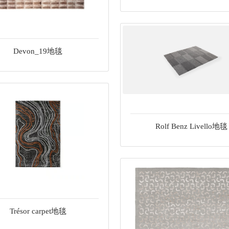
Devon_19地毯
Rolf Benz Livello地毯
Trésor carpet地毯