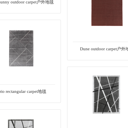
Sunny outdoor carpet户外地毯
Dune outdoor carpet户
rio rectangular carpet地毯