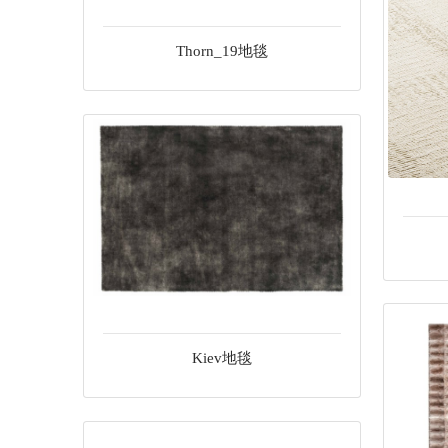
儿童
Thorn_19地毯
户外
办公
灯具
卫浴洁具
衣柜
门
饰品
厨房
Kiev地毯
建材