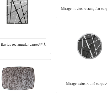
Mirage novius rectangular c
 flavius rectangular carpet地毯
Mirage axius round carp