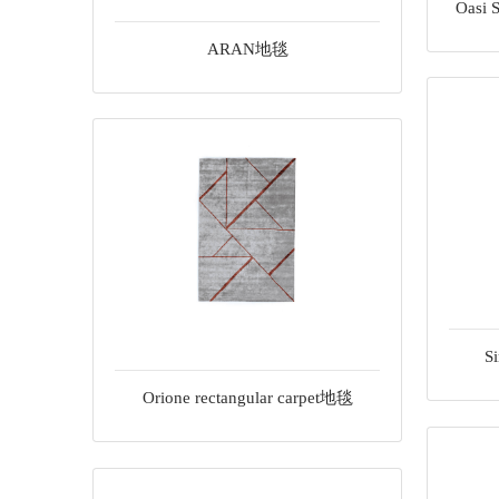
Oasi 
ARAN地毯
Si
Orione rectangular carpet地毯