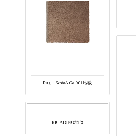
Rug – Sesia&Co 001地毯
RIGADINO地毯